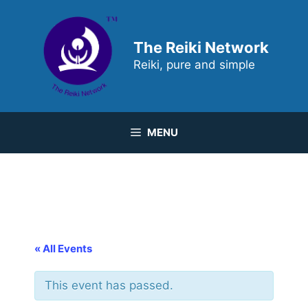
Skip
to
content
The Reiki Network
Reiki, pure and simple
MENU
« All Events
This event has passed.