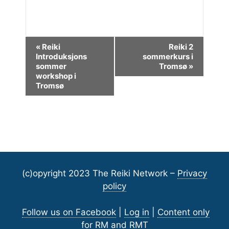
E
«
Reiki
Reiki 2
Introduksjons
sommerkurs i
v
sommer
Tromsø
»
e
workshop i
Tromsø
n
t
N
a
v
(c)opyright 2023 The Reiki Network –
Privacy
i
policy
g
Follow us on Facebook
|
Log in
|
Content only
a
for RM and RMT