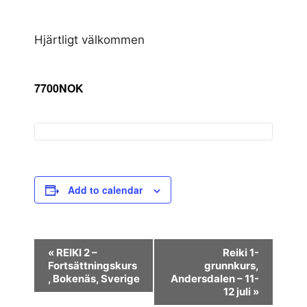
Hjärtligt välkommen
7700NOK
Add to calendar
E
«
REIKI 2 –
Reiki 1-
Fortsättningskurs
grunnkurs,
v
, Bokenäs, Sverige
Andersdalen – 11-
e
12 juli
»