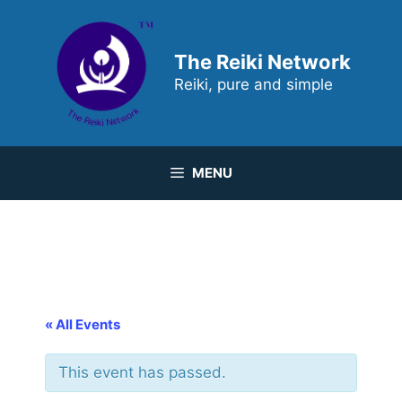
Skip
to
content
The Reiki Network
Reiki, pure and simple
MENU
« All Events
This event has passed.