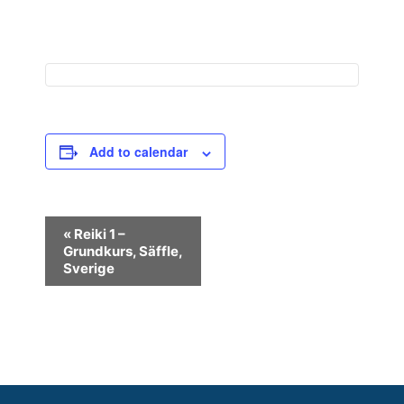
Add to calendar
E
«
Reiki 1 –
Grundkurs, Säffle,
v
Sverige
e
n
t
N