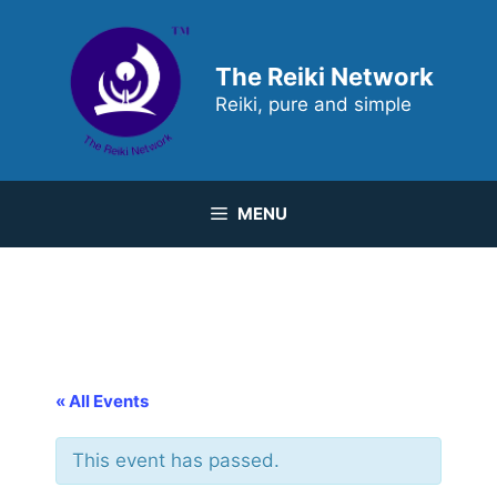
Skip
to
content
The Reiki Network
Reiki, pure and simple
MENU
« All Events
This event has passed.