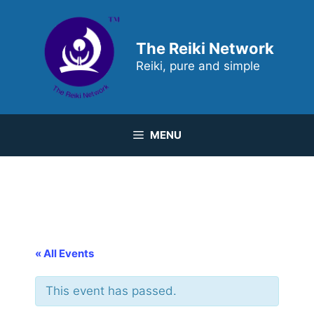
Skip
to
content
The Reiki Network
Reiki, pure and simple
MENU
« All Events
This event has passed.