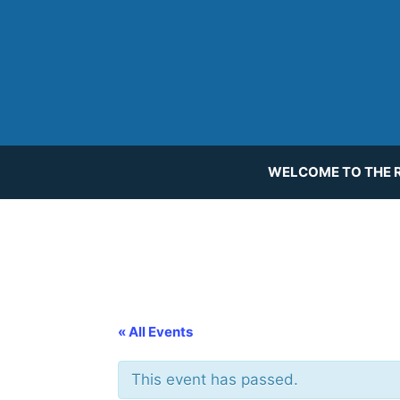
Skip
to
content
WELCOME TO THE R
« All Events
This event has passed.